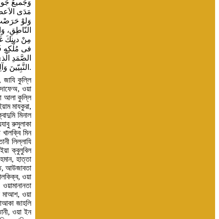
وَجَميعُ جَوا
مَدَى الاَعصارِ
وَلوْ حَرَصْتُ 
النّاطِقِ، وَالن
مِنْ دينِكَ غَي
فى مُلْكِهِ فَي
الصَّمَدِ الَّذى
النَّبِيّينَ وَآلِهِ الطَّيـِبـيـنَ الطـّاهـِريـنَ الْمـُخـلَصـيـنَ وَسـَلَّمَ.
 জাযি কুল্লি
ি দাফেঅ, ওয়া
া আলা কুল্লি
ইয়াম মাযকুরা,
বাদুমি মিনাল
াবু রুসুলাকা
 খালক্বি মিন
ানী লিল্লাযি
য়া ক্বুলুবিল
হমান, হাত্তা
াতি, আউজাবতা
ালকিক্ব, ওয়া
, ওয়ামানানতা
িল মাআশ, ওয়া
মনাআকা জাহলি
ানী, ওয়া ইন