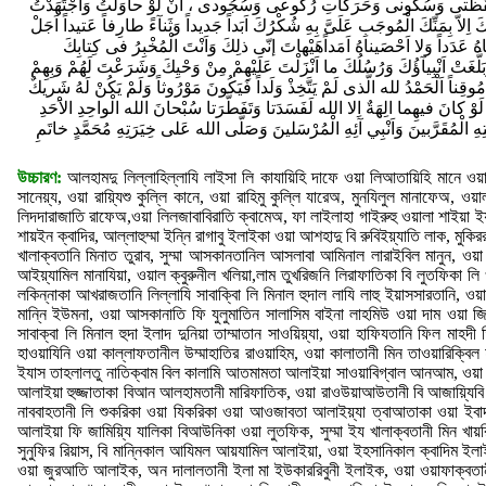
يَقَظَتى وَسُكُونى وَحَرَكاتِ رُكُوعى وَسُجُودى ، اَنْ لَوْ حاوَلْتُ وَاجْتَهَدْتُ
ِلاّ بِمَنِّكَ الْمُوجَبِ عَلَىَّ بِهِ شُكْرُكَ اَبَداً جَديداً وَثَنآءً طارِفاً عَتيداً اَجَلْ
 عَدَداً وَلا اَحْصَيناهُ اَمَداًهَيْهاتَ إنّى ذلِكَ وَاَنْتَ الْمُخْبِرُ فى كِتابِكَ
َلَّغَتْ اَنْبِيآؤُكَ وَرُسُلُكَ ما اَنْزَلْتَ عَلَيْهِمْ مِنْ وَحْيِكَ وَشَرَعْتَ لَهُمْ وَبِهِمْ
اً اَلْحَمْدُ لله الَّذى لَمْ يَتَّخِذْ وَلَداً فَيَكُونَ مَوْرُوثاً وَلَمْ يَكُنْ لَهُ شَريكٌ
 لَوْ كانَ فيهِما الِهَةٌ اِلا الله لَفَسَدَتا وَتَفَطَّرَتا سُبْحانَ الله الْواحِدِ الاَْحَدِ
ِكَتِهِ الْمُقَرَّبينَ وَاَنْبِي آئِهِ الْمُرْسَلينَ وَصَلَّى الله عَلى خِيَرَتِهِ مُحَمَّدٍ خاتَمِ
উচ্চারণ:
আলহামদু লিল্লাহিল্লাযি লাইসা লি কাযায়িহি দাফে ওয়া লিআতায়িহি মানে ওয়া
সানেয়্য, ওয়া রায়্যিশু কুল্লি কানে, ওয়া রাহিমু কুল্লি যারেঅ, মুনযিলুল মানাফেঅ,
লিদদারাজাতি রাফেঅ,ওয়া লিলজাবাবিরাতি ক্বামেঅ, ফা লাইলাহা গাইরুহু ওয়ালা শাইয়া ইয়
শায়ইন ক্বাদির, আল্লাহুম্মা ইন্নি রাগাবু ইলাইকা ওয়া আশহাদু বি রুবিইয়্যাতি লাক, মুকি
খালাক্বতানি মিনাত তুরাব, সুম্মা আসকানতানিল আসলাবা আমিনাল লারাইবিল মানুন, ওয়া 
আইয়্যামিল মানাযিয়া, ওয়াল ক্বুরুনীল খলিয়া,লাম তুখরিজনি লিরাফাতিকা বি লুতফিকা লি
লকিন্নাকা আখরাজতানি লিল্লাযি সাবাক্বিা লি মিনাল হুদাল লাযি লাহু ইয়াসসারতানি, ওয়া
মান্নি ইউমনা, ওয়া আসকানাতি ফি যুলুমাতিন সালাসিম বাইনা লাহমিউ ওয়া দাম ওয়া জ
সাবাক্বা লি মিনাল হুদা ইলাদ দুনিয়া তাম্মাতান সাওয়িয়্যা, ওয়া হাফিযতানি ফিল মাহদী
হাওয়াযিনি ওয়া কাল্লাফতানীল উম্মাহাতির রাওয়াহিম, ওয়া কালাতানী মিন তাওয়ারিক্বিল 
ইযাস তাহলালতু নাতিক্বাম বিল কালামি আতমামতা আলাইয়া সাওয়াবিগ্বাল আনআম, ওয়া রা
আলাইয়া হুজ্জাতাকা বিআন আলহামতানী মারিফাতিক, ওয়া রাওউয়াআউতানী বি আজায়্যিবি হ
নাববাহতানী লি শুকরিকা ওয়া যিকরিকা ওয়া আওজাবতা আলাইয়্যা ত্বাআতাকা ওয়া ইবাদা
আলাইয়া ফি জামিয়্যি যালিকা বিআউনিকা ওয়া লুতফিক, সুম্মা ইয খালাক্বতানী মিন খায়
সুনুফির রিয়াস, বি মান্নিকাল আযিমল আয়যামিল আলাইয়া, ওয়া ইহসানিকাল ক্বাদিম ইলা
ওয়া জুরআতি আলাইক, অন দালালতানী ইলা মা ইউকাররিবুনী ইলাইক, ওয়া ওয়াফাক্বত