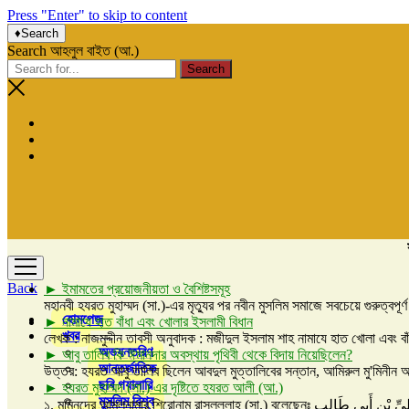
Press "Enter" to skip to content
Search
Search আহলুল বাইত (আ.)
open
menu
Back
ইমামতের প্রয়োজনীয়তা ও বৈশিষ্টসমূহ
মহানবী হযরত মুহাম্মদ (সা.)-এর মৃত্যুর পর নবীন মুসলিম সমাজে সবচেয়ে গুরুত্বপ
হোমপেজ
নামাযে হাত বাঁধা এবং খোলার ইসলামী বিধান
খবর
লেখক : নাজমুদ্দীন তাবসী অনুবাদক : মজীদুল ইসলাম শাহ নামাযে হাত খোলা এবং বাঁ
open
অভ্যন্তরিণ
আবু তালিব কি ঈমানদার অবস্থায় পৃথিবী থেকে বিদায় নিয়েছিলেন?
menu
আন্তর্জাতিক
উত্তর: হযরত আবু তালিব ছিলেন আবদুল মুত্তালিবের সন্তান, আমিরুল মু'মিনীন আলী
ছবি গ্যালারি
হযরত মুহাম্মদ (সা.) এর দৃষ্টিতে হযরত আলী (আ.)
মুসলিম বিশ্ব