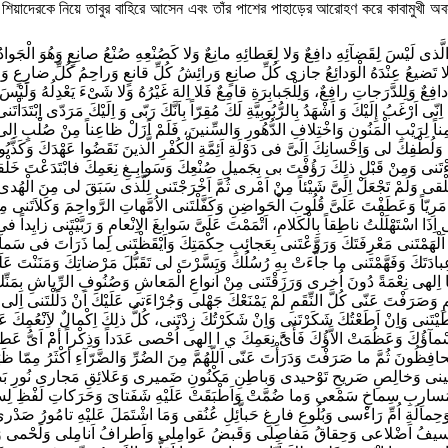
িয়াদেরকে নিয়ে তাবুর বাহিরে আসেন এবং তাঁর পাশের পাহাড়ের আরোহণ করে কাবামুখী অবস
الَّذى لَيْسَ لِقَضآئِهِ دافِعٌ وَلا لِعَطائِهِ مانِعٌ وَلا كَصُنْعِهِ صُنْعُ صانِعٍ وَهُوَ الْجَوادُ 
َلا تَضيعُ عِنْدَهُ الْوَدائِعُ جازى كُلِّ صانِعٍ وَرائِشُ كُلِّ قانعٍ وَراحِمُ كُلِّ ضارِعٍ وَمُن
دافِعٌ وَلِلدَّرَجاتِ رافِعٌ، وَلِلْجَبابِرَةِ قامِعٌ فَلا اِلهَ غَيْرُهُ وَلا شَىْءَ يَعْدِلُهُ وَلَي
 اِنّى اَرْغَبُ إِلَيْكَ وَ اَشْهَدُ بِالرُّبُوبِيَّةِ لَكَ مُقِرّاً بِاَنَّكَ رَبّى وَ اِلَيْكَ مَرَدّى اِبْتَد
اً لِرَيْبِ الْمَنُونِ وَاخْتِلافِ الدُّهُورِ وَالسِّنينَ، فَلَمْ اَزَلْ ظاعِناً مِنْ صُلْبٍ اِلى 
 وَلُطْفِكَ لى وَاِحْسانِكَ اِلَىَّ فى دَوْلَةِ اَئِمَّةِ الْكُفْرِ الَّذينَ نَقَضُوا عَهْدَكَ وَكَذَّ
ءْتَنى وَمِنْ قَبْلِ ذلِكَ رَؤُفْتَ بى بِجَميلِ صُنْعِكَ وَسَوابِـغِ نِعَمِكَ فابْتَدَعْتَ خَلْق
قى وَلَمْ تَجْعَلْ اِلَىَّ شَيْئاً مِنْ اَمْرى ثُمَّ اَخْرَجْتَنى لِلَّذى سَبَقَ لى مِنَ الْهُدى اِل
اً مَرِيّاً وَعَطَفْتَ عَلَىَّ قُلُوبَ الْحَواضِنِ وَكَفَّلْتَنى الاُمَّهاتِ الرَّواحِمَ وَكَلاَتَنى
ذَا اسْتَهْلَلْتُ ناطِقاً بِالْكَلامِ، اَتْمَمْتَ عَلَىَّ سَوابغَ الاِنْعامِ وَ رَبَّيْتَنى زايِداً 
ْ اَلْهَمْتَنى مَعْرِفَتَكَ وَرَوَّعْتَنى بِعَجائِبِ حِكْمَتِكَ وَاَيْقَظْتَنى لِما ذَرَاْتَ فى سَمآئِ
دَتَكَ وَفَهَّمْتَنى ما جاَّءَتْ بِهِ رُسُلُكَ وَيَسَّرْتَ لى تَقَبُّلَ مَرْضاتِكَ وَمَنَنْتَ عَلَ
ِلهى نِعْمَةً دُونَ اُخرى وَرَزَقْتَنى مِنْ اَنواعِ الْمَعاشِ وَصُنُوفِ الرِّياشِ بِمَنِّكَ الْع
ِ وَصَرَفْتَ عَنّى كُلَّ النِّقَمِ لَمْ يَمْنَعْكَ جَهْلى وَجُرْاءَتى عَلَيْكَ اَنْ دَلَلْتَنى اِلى ما ي
طَيْتَنى وَاِنْ اَطَعْتُكَ شَكَرْتَنى وَاِنْ شَكَرْتُكَ زِدْتَنى، كُلُّ ذلِكَ اِكْمالٌ لاَِنْعُمِكَ 
ْمآؤُكَ وَعَظُمَتْ الاَّؤُكَ فَأَىَُّ نِعَمِكَ ي ا اِلهى اُحْصى عَدَداً وَذِكْراً أمْْ اَىُّ عَطـايا
لْحافِظُونَ ثُمَّ ما صَرَفْتَ وَدَرَأْتَ عَنّى اَللّهُمَّ مِنَ الضُرِّ وَالضَّرّآءِ أكْثَرُ مِمّا ظَ
ينى وَخالِصِ صَريحِ تَوْحيدى وَباطِنِ مَكْنُونِ ضَميرى وَعَلائِقِ مَجارى نُورِ بَ
َسارِبِ سِماخِ سَمْعى وَما ضُمَّتْ وَاَطْبَقَتْ عَلَيْهِ شَفَتاىَ وَحَرَكاتِ لَفْظِ 
حِمالَةِ اُمِّ رَاءْسى وَبُلُوعِ فارِغِ حَباَّئِلِ عُنُقى وَمَا اشْتَمَلَ عَليْهِ تامُورُ ص
راسيفُ اَضْلاعى وَحِقاقُ مَفاصِلى وَقَبضُ عَوامِلى وَاَطرافُ اَنامِلى وَلَحْم