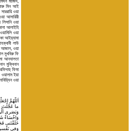
ামিদন মাজিদ,
সারু মিন আই
 সাররায়ি ওয়া
 ওয়া আসারিরী
ি লিসানি ওয়া
ামালা আলাইহি
আওয়ামিলি ওয়া
িকা আইয়্যামা
আহক্বাবী লাউ
ান আজাল, ওয়া
ল মুখবিরু ফি
া মা আনযালতা
ান মুক্বিনান
রফিদাহু ফিমা
, ওয়ালাম ইয়া
নাবিয়্যিন ওয়া
اَللّهُمَّ اجْعَلْنى اَخْشاكَ كَانّى أَراكَ وَاَسْعِدْنى بِتَقويكَ وَلا تُشْقِنى بِمَعْصِيَتِكَ وَخِرْلى فى قَضآئِكَ وَبارِكْ لى فى قَدَرِكَ حَتّى لا احِبَّ تَعْجيلَ ما اَخَّرْتَ وَلا تَاْخيرَ ما عَجَّلْتَ اَللّهُمَّ اجْعَلْ غِناىَ فى نَفْسى وَالْيَقينَ فى قَلْبى وَالاْخْلاصَ فى عَمَلى وَالنُّورَ فى بَصَرى وَالْبَصيرَةَ فى دينى وَمَتِّعْنى بِجَوارِحى وَاجْعَلْ سَمْعى وَبَصَرى اَلْوارِثَيْنِ مِنّى وَانْصُرْنى عَلى مَنْ ظَلَمَنى وَاَرِنى فيهِ ثارى وَمَـارِبى وَاَقِرَّ بِذلِكَ عَيْنى اَللَّهُمَّ اكْشِفْ كُرْبَتى وَاسْتُرْ عَوْرَتى وَاْغْفِرْ لى خَطيَّئَتى وَاخْسَاءْ شَيْطانى وَفُكَّ رِهانى، وَاْجَعْلْ لى يا اِلهى الدَّرَجَةَ الْعُلْيا فِى الاْ خِرَهِ وَالاُوْلى اَللّهُمَّ لَکَ الْحَم