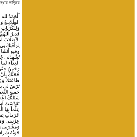
্থায় দাড়িয়ে
اَلْحَمْدُ لله 
الطَّلايِـعُ و
وَلِلْكُرُباتِ 
قَديرٌ اَللّهُمَّ
الاَصْلابَ آمِن
لِرَاْفَتِكَ بى
وَفيهِ اَنْشَا
تُشْهِدْنى خَلْ
الْغِذآءِ لَبَن
رَحْمنُ حتّى اِ
حُجَتَّكَ بِاَن
طاعَتَكَ وَعِبا
تَرْضَ لى يا ا
جَميعَ النِّعَم
سَئَلْتُكَ اَعْ
تَقَدَّسَتْ اَس
عِلْماً بِهَا ا
عَزَماتِ يَق
عِرْنينى وَم
وَمَشْرَبى وَ
حَوَتْهُ شَ