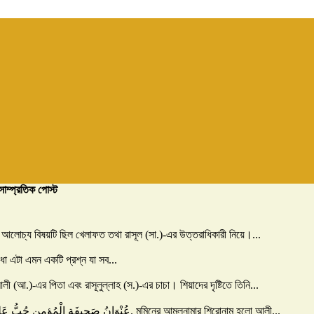
সাম্প্রতিক পোস্ট
ূর্ণ আলোচ্য বিষয়টি ছিল খেলাফত তথা রাসূল (সা.)-এর উত্তরাধিকারী নিয়ে।...
ধা এটা এমন একটি প্রশ্ন যা সব...
 (আ.)-এর পিতা এবং রাসূলুল্লাহ (স.)-এর চাচা। শিয়াদের দৃষ্টিতে তিনি...
১. মুমিনদের আমলনামার শিরোনাম রাসূলুল্লাহ (সা.) বলেছেনঃ عُنْوَانُ صَحِيفَةِ الْمُؤمِنِ حُبُّ عَلِيِّ بْنِ أَبِي طَالِبٍ. মুমিনের আমলনামার শিরোনাম হলো আলী...