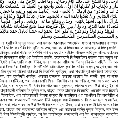
رِحى وَمَا انْتَسَجَ عَلى ذلِكَ اَيّامَ رِضاعى وَما اَقلَّتِ الاَرْضُ مِنّى وَنَوْمى وَ
 وَالاَحْقابِ لَوْ عُمِّرْتُها اَنْ أُؤَدِّىَ شُكْرَ واحِدَةٍ مِنْ أَنْعُمِكَ مَا اسْتَطَعْتُ ذلِكَ ا
اَنـَا وَالْعآدُّونَ مِنْ اَنامِكَ أَنْ نُحْصِىَ مَدى اِنْعامِكَ سالِفِهِ وَ انِفِهِ ما حَصَرْناهُ
َّبَاءِ الصّادِقِ وَاِنْ تَعُدُّوا نِعْمَةَ الله لا تُحْصُوها صَدَقَ كِتابُكَ اْللّهُمَّ وَاِنْبآؤُكَ وَب
ْرَ أَنّى يا اِلهى اَشْهَدُ بِجَُهْدى وَجِدّى وَمَبْلَغِ طاعَتى وَوُسْعى وَ أَقُولُ مُؤْمِناً مُوقِن
ُضآدَُّهُ فيَما ابْتَدَعَ، وَلا وَلِىُّ مِنَ الذُّلِّ فَيُرْفِدَهُ فيما صَنَعَ فَسُبْحانَهُ سُبْحانَهُ
 لَمْ يَلِدْ وَلَمْ يُولَدْ وَلَمْ يَكُنْ لَهُ كُفُواً اَحَدٌ اَلْحَمْدُ لله حَمْداً يُعادِلُ حَمْدَ مَلاَّئ
 লা সুনয়্যিহি সুনয়্যু সাননে ওয়া হুওয়াল জাওয়াদুল ওয়াসেউল ফাতারা আজনাসাল বাদাআয়,
 ওয়াল কিতাবিল জামেয়্যি বিন নূরীস সাতেঅ, ওয়া হুওয়া লিদদাওয়াতে সামেঅ,ওয়া লিলকুরুবাত
াদিলুহ, ওয়ালা শাইয়া কামিসলিহি শাই ওয়াহুওয়াস সামীউল বাসিরুল লাতিফুল খাবির, ওয়াহুওয়
ররাম বিআন্নাকা রাব্বি ওয়া ইলাইকা মারাদ্দি, ইবতাদাতানি বি নিয়মাতিকা ক্বাবলা আন আকুনা শা
ইখতিলাফিদ দুহুরি ওয়াস সিনিন, ফালাম আযাল যায়্যিনাম মিন সুলবিন ইলা রাহিমিন ফি তাক্
 ওয়া ইহসানিকা ইলাইয়্যা ফি দাউলাতি আয়িম্মাতিল কুফরিল লাযিনা নাক্বাযু আহদাক,ওয়া কাযয
 মিন ক্বাবলা যালিকা রাউফতা বি বিজামিলি সুনয়্যিক, ওয়া সাওয়াবিগ্বা নাআমিকা ফাবতাদা্তা
িলদ, লাম তুশহিদনি খালক্বি, ওয়ালাম তাজআল ইলাইয়া শাইয়াম মিন আমরী, সুম্মা আখরাজত
 তিফলান সাবিইয়্যা, ওয়া রাযাক্বতানি মিলান গিযায়্যি লাবানাম মারিয়্যা, ওয়া আতাফতা আলাই
হান্নি, ওয়া সাল্লামতানী মিনায যিয়াদাতি ওয়ান নুক্বসান, ফাতাআলায়তা ইয়া রাহিমু ইয়া রা
ব্বাইতানী যায়িদান ফি কুল্লি আম, হাত্তা ইযাক তামালাত ফিতরাতি, ওয়াতাদা লাত মিরর
িকমাতিক, ওয়া আইকাযতানী লিমাযা রায়্যতা ফি সামায়্যিকা ওয়া আওযিকা মিন বাদায়িয়্যি খ
তাক,ওয়া ফাহহামতানী মাজাআত বিহি রুসুলুকা ওয়া ইয়াসসারতা লি তাক্বাববুলা মারযাতিক
রিস সারা, লাম তারযা লি ইয়া ইলাহী নিয়মাতান দুনা উখরা, ওয়া রাযাক্বতানী মিন আনওয়ায়
ইয়া, হাত্তা ইযা আতমামতা জামিয়ান নায়্যিম ওয়া সারাফতা আন্নি কুল্লা নিক্বাম, লাম ই
ানী লিমা ইউযলিফুনী লাদাইক, ফা ইন দাআউতুকা আজাবতানী ওয়া ইন সাআলতুকা আয়তাইত